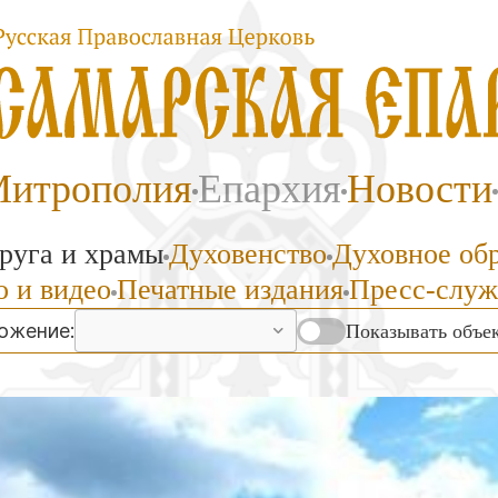
итрополия
Епархия
Новости
руга и храмы
Духовенство
Духовное об
 и видео
Печатные издания
Пресс-служ
ожение:
Показывать объек