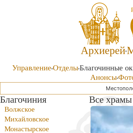
Архиерей
М
Управление
Отделы
Благочинные ок
Анонсы
Фото
Местопол
Благочиния
Все храмы
Волжское
Михайловское
Монастырское