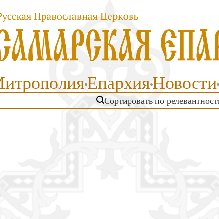
итрополия
Епархия
Новости
Сортировать п
о релевантност