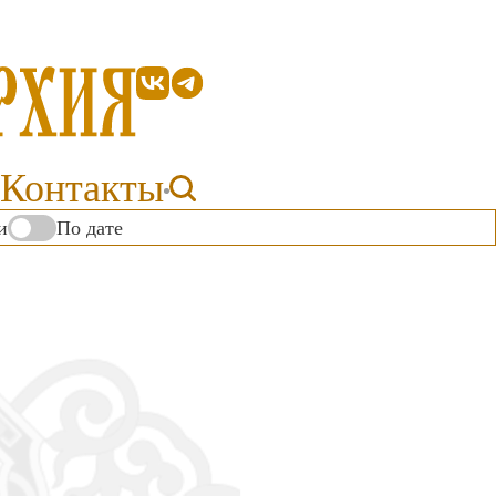
Контакты
и
По дате