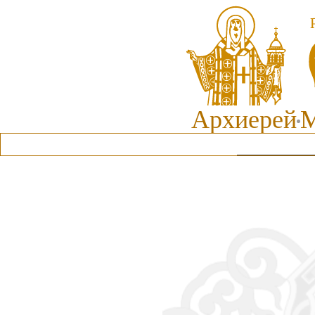
Архиерей
М