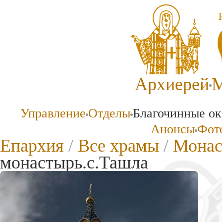
Архиерей
М
Управление
Отделы
Благочинные ок
Анонсы
Фото
Епархия
/
Все храмы
/
Монас
монастырь.с.Ташла