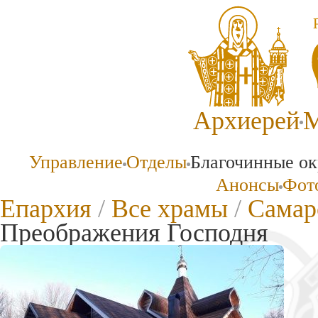
Архиерей
М
Управление
Отделы
Благочинные ок
Анонсы
Фото
Епархия
/
Все храмы
/
Самар
Преображения Господня