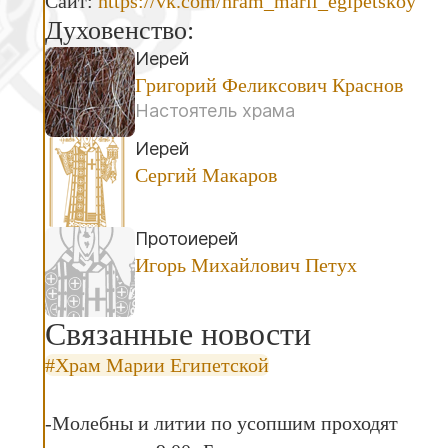
Сайт:
https://vk.com/hram_marii_egipetskoy
Духовенство:
Иерей
Григорий Феликсович Краснов
Настоятель храма
Иерей
Сергий Макаров
Протоиерей
Игорь Михайлович Петух
Связанные новости
#Храм Марии Египетской
-Молебны и литии по усопшим проходят