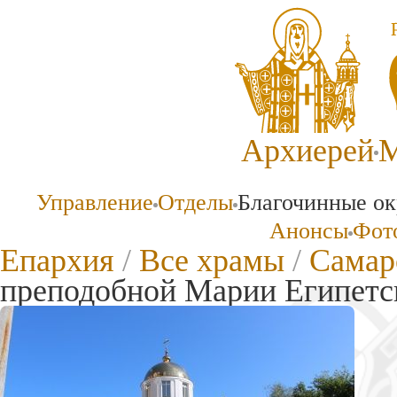
Архиерей
М
Управление
Отделы
Благочинные ок
Анонсы
Фото
Епархия
/
Все храмы
/
Самар
преподобной Марии Египетс