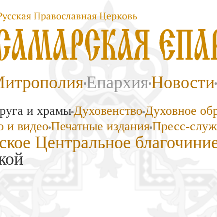
итрополия
Епархия
Новости
руга и храмы
Духовенство
Духовное об
 и видео
Печатные издания
Пресс-служ
ское Центральное благочини
кой