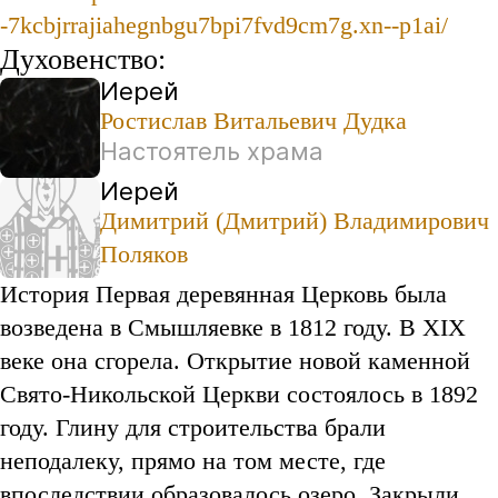
-7kcbjrrajiahegnbgu7bpi7fvd9cm7g.xn--p1ai/
Духовенство:
Иерей
Ростислав Витальевич Дудка
Настоятель храма
Иерей
Димитрий (Дмитрий) Владимирович
Поляков
История Первая деревянная Церковь была
возведена в Смышляевке в 1812 году. В XIX
веке она сгорела. Открытие новой каменной
Свято-Никольской Церкви состоялось в 1892
году. Глину для строительства брали
неподалеку, прямо на том месте, где
впоследствии образовалось озеро. Закрыли