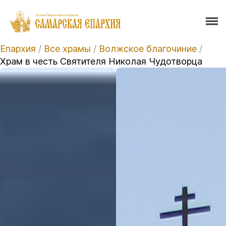
Епархия
/
Все храмы
/
Волжское благочиние
/
Храм в честь Святителя Николая Чудотворца