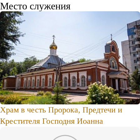
Место служения
Храм в честь Пророка, Предтечи и
Крестителя Господня Иоанна