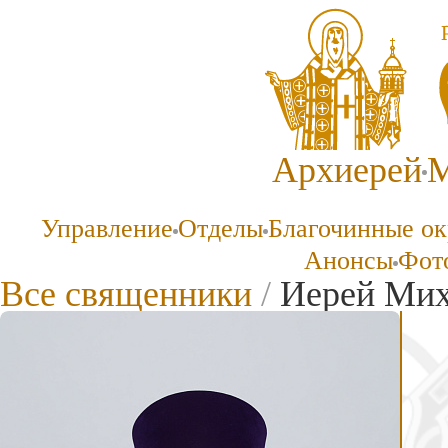
Архиерей
М
Управление
Отделы
Благочинные ок
Анонсы
Фото
Все священники
/
Иерей Мих