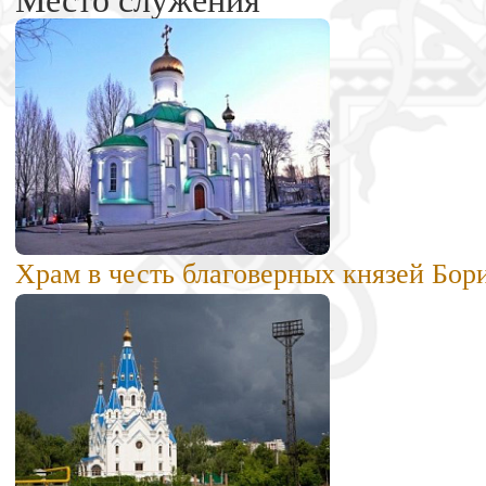
Место служения
Храм в честь благоверных князей Бори