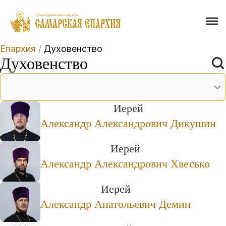
Епархия
/
Духовенство
Духовенство
Иерей
Александр Александрович Дикушин
Иерей
Александр Александрович Хвесько
Иерей
Александр Анатольевич Демин