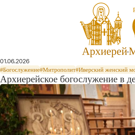
Архиерей
М
01.06.2026
#Богослужение
#Митрополит
#Иверский женский м
Архиерейское богослужение в д