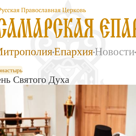
итрополия
Епархия
Новости
онастырь
ень Святого Духа