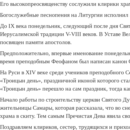
Его высокопреосвященству сослужили клирики хра
Богослужебные песнопения на Литургии исполнил 
До IX века понедельник, следующий после дня Свят
Иерусалимской традиции V-VIII веков. В Уставе В
посвящен памяти апостолов.
Предположительно, впервые именование понедельни
время преподобным Феофаном был написан канон 
На Руси в XIV веке среди учеников преподобного 
«Троицын день», праздничной иконой которого ст
«Троицын день» перешло на сам праздник, тогда к
Начало работы по строительству церкви Святого Д
жительницы Самары, которая рассказала, что во сн
храма в скиту. Тем самым Пречистая Дева явила сво
Поздравляем клириков, сестер, трудящихся и прих