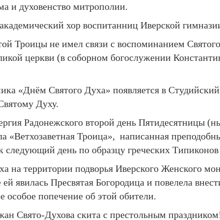
ма и духовенство митрополии.
академический хор воспитанниц Иверской гимнази
ой Троицы не имел связи с воспоминанием Святого 
еликой церкви (в соборном богослужении Констант
ка «Днём Святого Духа» появляется в Студийский 
Святому Духу.
Сергия Радонежского второй день Пятидесятницы (н
ала «Ветхозаветная Троица», написанная преподоб
ак следующий день по образцу греческих Типиконов
уха на территории подворья Иверского Женского мо
е ей явилась Пресвятая Богородица и повелела вне
е особое попечение об этой обители.
ожан Свято-Духова скита с престольным праздником