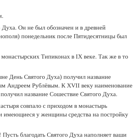
и.
Духа. Он не был обозначен и в древней
инополя) понедельник после Пятидесятницы был
монастырских Типиконах в IX веке. Так же в то
ыне День Святого Духа) получил название
ным Андреем Рублёвым. К XVII веку наименование
 получил название Сошествие Святого Духа.
настыря совпало с приходом в монастырь
сти имеющиеся у женщины средства на постройку
! Пусть благодать Святого Духа наполняет ваши