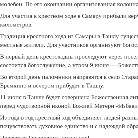
молебен. По его окончании организованная колонна
Для участия в крестном ходе в Самару прибыли вер
километров.
Традиция крестного хода из Самары в Ташлу сущес
местные жители. Для участников организуют богосл
В первый день крестоходцы проследуют через посел
состоится богослужение, а утром 9 июня — Божест
Во второй день паломники направятся в село Стара
Еремкино и вечером прибудет в Ташлу.
11 июня в Ташле будет совершена Божественная лит
перед чудотворной иконой Божией Матери «Избавит
Из года в год крестный ход объединяет людей разн
почувствовать духовное единство и с надеждой обр
Пресвятая Богородица, спаси нас!