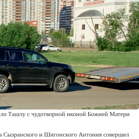
село Ташлу с чудотворной иконой Божией Матери
а Сызранского и Шигонского Антония совершил