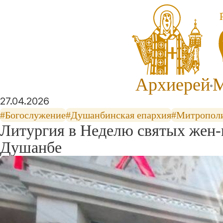
Архиерей
М
27.04.2026
#Богослужение
#Душанбинская епархия
#Митропол
Литургия в Неделю святых жен-
Душанбе