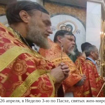
26 апреля, в Неделю 3-ю по Пасхе, святых жен-м