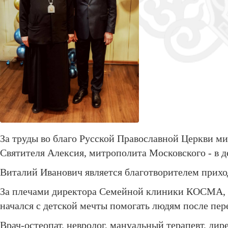
За труды во благо Русской Православной Церкви 
Святителя Алексия, митрополита Московского - в д
Виталий Иванович является благотворителем прихо
За плечами директора Семейной клиники КОСМА, вра
начался с детской мечты помогать людям после пере
Врач-остеопат, невролог, мануальный терапевт, д