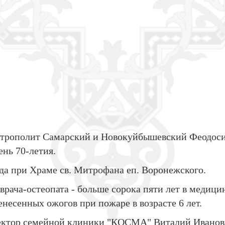
митрополит Самарский и Новокуйбышевский Феодос
ень 70-летия.
да при Храме св. Митрофана еп. Воронежского.
ча-остеопата - больше сорока пяти лет в медицине
несенных ожогов при пожаре в возрасте 6 лет.
иректор семейной клиники "КОСМА" Виталий Иванов