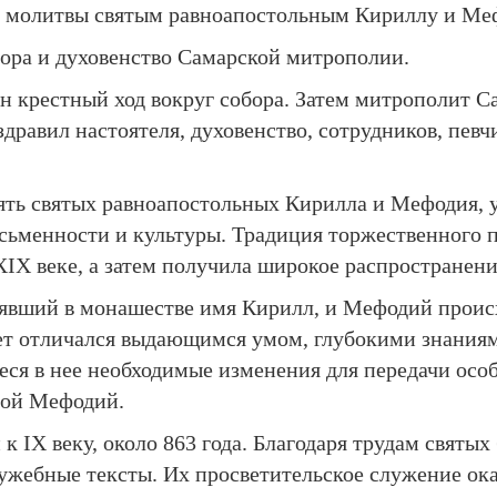
и молитвы святым равноапостольным Кириллу и Ме
ора и духовенство Самарской митрополии.
н крестный ход вокруг собора. Затем митрополит
дравил настоятеля, духовенство, сотрудников, пев
ть святых равноапостольных Кирилла и Мефодия, уч
сьменности и культуры. Традиция торжественного п
IX веке, а затем получила широкое распространение
явший в монашестве имя Кирилл, и Мефодий происхо
ет отличался выдающимся умом, глубокими знаниям
неся в нее необходимые изменения для передачи осо
той Мефодий.
 IX веку, около 863 года. Благодаря трудам святых
ужебные тексты. Их просветительское служение ока