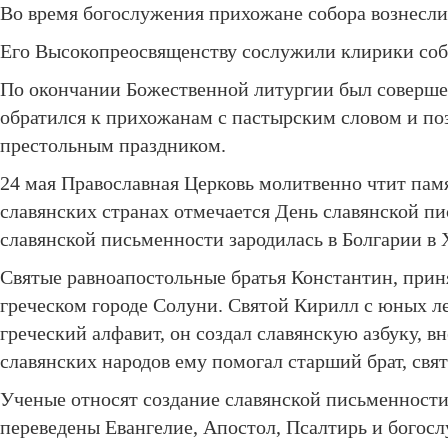
Во время богослужения прихожане собора вознесл
Его Высокопреосвященству сослужили клирики соб
По окончании Божественной литургии был соверше
обратился к прихожанам с пастырским словом и поз
престольным праздником.
24 мая Православная Церковь молитвенно чтит памя
славянских странах отмечается День славянской пи
славянской письменности зародилась в Болгарии в X
Святые равноапостольные братья Константин, прин
греческом городе Солуни. Святой Кирилл с юных л
греческий алфавит, он создал славянскую азбуку, в
славянских народов ему помогал старший брат, свя
Ученые относят создание славянской письменности к
переведены Евангелие, Апостол, Псалтирь и богосл