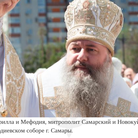
Кирилла и Мефодия, митрополит Самарский и Новок
иевском соборе г. Самары.