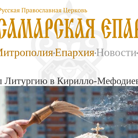
итрополия
Епархия
Новости
 Литургию в Кирилло-Мефодиев