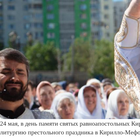
24 мая, в день памяти святых равноапостольных 
литургию престольного праздника в Кирилло-Мефод