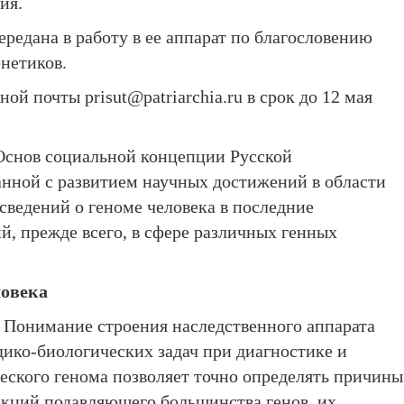
ия.
редана в работу в ее аппарат по благословению
нетиков.
нной почты
prisut@patriarchia.ru
в срок до 12 мая
Основ социальной концепции Русской
анной с развитием научных достижений в области
сведений о геноме человека в последние
й, прежде всего, в сфере различных генных
ловека
. Понимание строения наследственного аппарата
дико-биологических задач при диагностике и
еского генома позволяет точно определять причины
нкций подавляющего большинства генов, их