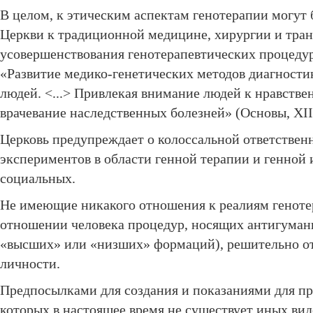
В целом, к этическим аспектам генотерапии могу
Церкви к традиционной медицине, хирургии и транс
усовершенствования генотерапевтических процедур
«Развитие медико-генетических методов диагности
людей. <...> Привлекая внимание людей к нравстве
врачевание наследственных болезней» (Основы, ХII.
Церковь предупреждает о колоссальной ответственн
экспериментов в области генной терапии и генной
социальных.
Не имеющие никакого отношения к реалиям генотер
отношении человека процедур, носящих антигуманн
«высших» или «низших» формаций), решительно о
личности.
Предпосылками для создания и показаниями для пр
которых в настоящее время не существует иных вид