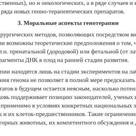
ственных), но и онкологических, а в ряде случаев 
 ряда новых генно-терапевтических препаратов.
3. Моральные аспекты генотерапии
 хирургических методов, позволяющих посредством 
али возможны теоретические предположения о том, 
. пренатальной (дородовой) или фетальной (от лат.
рагменты ДНК в плод на ранней стадии развития.
апии находятся лишь на стадии экспериментов на л
ия генома не позволяет в полной мере предсказат
атов в будущем остается неясным, насколько потен
овь поддерживает позицию законодателей, ученых 
 применимо в условиях конкретных национальных з
ок и их клеток-предшественников. Такие ограничен
аторных животных, их компетентного обсуждения и