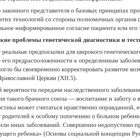
го законного представителя о базовых принципах п
 этих технологий со стороны полномочных органов
льное информированное согласие пациента или его 
ские проблемы генетической диагностики и тес
т реальные предпосылки для широкого генетическо
е его предрасположенности к определенным заболев
гло бы своевременно корректировать развитие воз
авославной Церкви (ХII.5).
й вероятности передачи наследственного заболеван
я такого брачного союза — воспитание и заботу о 
стика может считаться нравственно оправданной, е
у родителей к особому попечению о больном ребенке
х или иных заболеваний. Совершенно недопустимо п
ущего ребенка» (Основы социальной концепции Русс