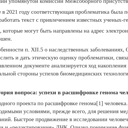
ании упомянутой комиссии Межсоборного присутств
в 2021 году соответствующая проблематика была пе
аботать текст с привлечением известных ученых-ге
, которые могут быть направлены на адрес электро
ршен.
обенности п. XII.5 о наследственных заболеваниях,
лить и дать этическую оценку проблематики, связ
авленном документе анализируется ход накопления 
ральной стороны успехов биомедицинских технологи
тория вопроса: успехи в расшифровке генома че
одного проекта по расшифровке генома[1] человека
ходимыми условиями, прежде всего, для решения ме
аний. Быстрое продвижение в исследовании человеч
ики и «редактирования» ДНК. Однако понимание фу