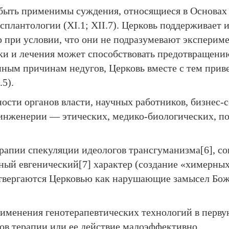
т быть применимы суждения, относящиеся в Основа
плантологии (ХI.1; ХII.7). Церковь поддерживает 
 при условии, что они не подразумевают эксперим
ки и лечения может способствовать предотвращению
нным причинам недугов, Церковь вместе с тем прив
5).
ости органов власти, научных работников, бизнес-
 инженерии — этических, медико-биологических, п
апии спекуляции идеологов трансгуманизма[6], со
ый евгенический[7] характер (создание «химерных
твергаются Церковью как нарушающие замысел Бож
именения генотерапевтических технологий в первую
ов терапии или ее действие малоэффективно.