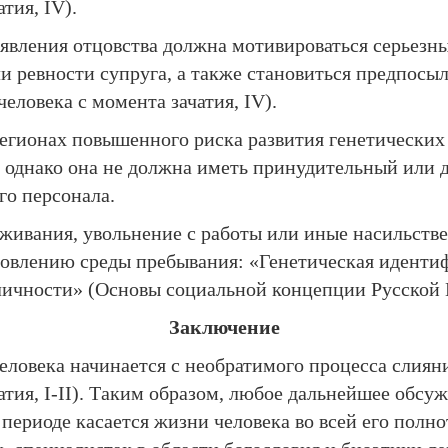
тия, IV).
ыявления отцовства должна мотивироваться серьез
и ревности супруга, а также становиться предпосы
еловека с момента зачатия, IV).
егионах повышенного риска развития генетических 
 однако она не должна иметь принудительный или 
го персонала.
живания, увольнение с работы или иные насильстве
оровлению среды пребывания: «Генетическая иденти
личности» (Основы социальной концепции Русской П
Заключение
еловека начинается с необратимого процесса слиян
тия, I-II). Таким образом, любое дальнейшее обсу
 периоде касается жизни человека во всей его полно