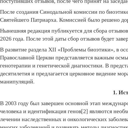
поступивших отзывов, после чего принят на засед
После создания Синодальной комиссии по биоэтике 
Святейшего Патриарха. Комиссией было решено дор
Нынешняя редакция публикуется для сбора отзывов
2026 года. После этой даты сбор отзывов будет заве
В развитие раздела ХІІ «Проблемы биоэтики», в ос
Православной Церкви
представляется важным осмыс
генотерапии и генетической диагностики. В предст
десятилетия и предлагается церковное видение мо
манипуляций.
1. Ис
В 2003 году был завершен основной этап междунар
человека и идентификация генов[2] являются необ
лечении наследственных и онкологических заболев
многих заболеваний и развивать методы диагност