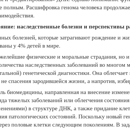
не полным. Расшифровка генома человека продолжае
аимодействия.
ояние: наследственные болезни и перспективы 
нных болезней, которые затрагивают рождение и жиз
ваны у 4% детей в мире.
яжелейшие физические и моральные страдания, но 
оличества наследственных заболеваний во многом м
тальной) генетической диагностики. Она облегчает
 не спасения зародившейся жизни, а напротив, изб
ль биомедицины, направленная на внесение измене
ряда тяжелых заболеваний или облегчения состояния
енениями) в структуре ДНК, а также придание кле
ия патологических состояний. Поскольку новый ген
через половые клетки следующим поколениям. В зад