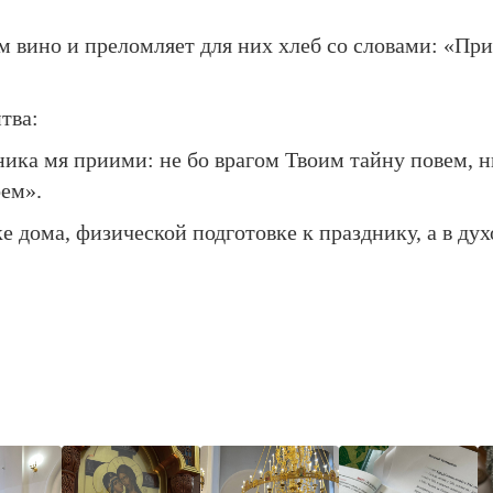
 вино и преломляет для них хлеб со словами: «Прии
тва:
ика мя приими: не бо врагом Твоим тайну повем, ни
оем».
ке дома, физической подготовке к празднику, а в д