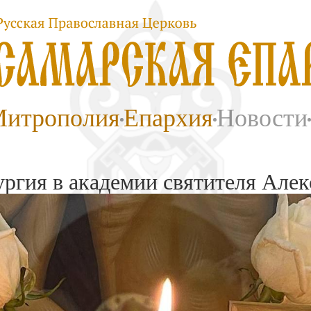
итрополия
Епархия
Новости
ргия в академии святителя Алек