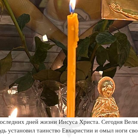
оследних дней жизни Иисуса Христа. Сегодня Вели
одь установил таинство Евхаристии и омыл ноги сво