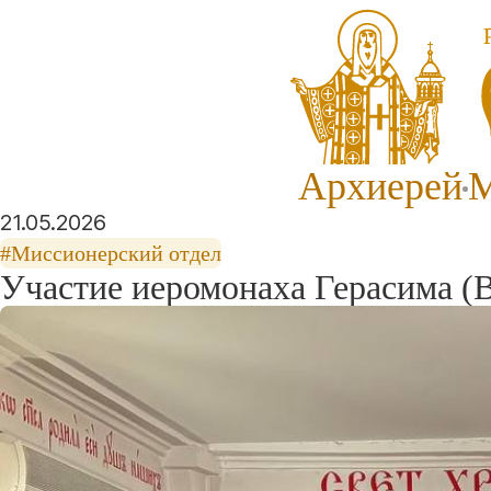
Архиерей
М
21.05.2026
#Миссионерский отдел
Участие иеромонаха Герасима (В