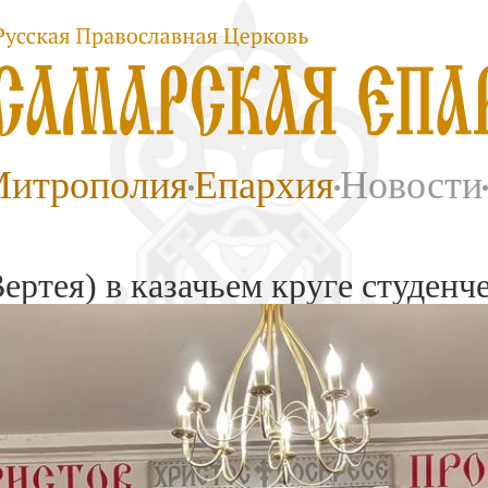
итрополия
Епархия
Новости
ертея) в казачьем круге студен