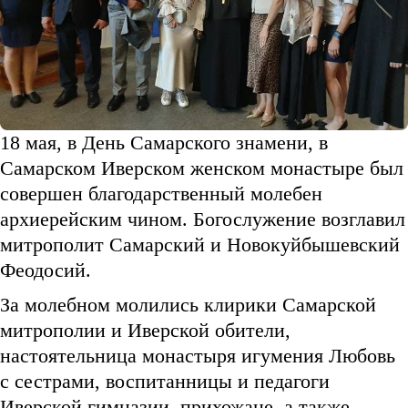
18 мая, в День Самарского знамени, в
Самарском Иверском женском монастыре был
совершен благодарственный молебен
архиерейским чином. Богослужение возглавил
митрополит Самарский и Новокуйбышевский
Феодосий.
За молебном молились клирики Самарской
митрополии и Иверской обители,
настоятельница монастыря игумения Любовь
с сестрами, воспитанницы и педагоги
Иверской гимназии, прихожане, а также