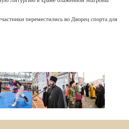
ную Литургию в храме блаженной Матроны
частники переместились во Дворец спорта для