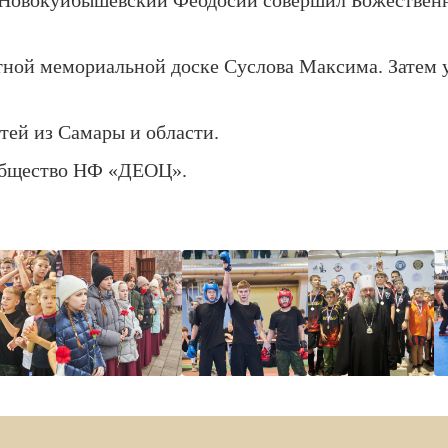
 Новокуйбышевский Феодосий совершил Божествен
ной мемориальной доске Суслова Максима. Затем у
тей из Самары и области.
общество НФ «ДЕОЦ»
.