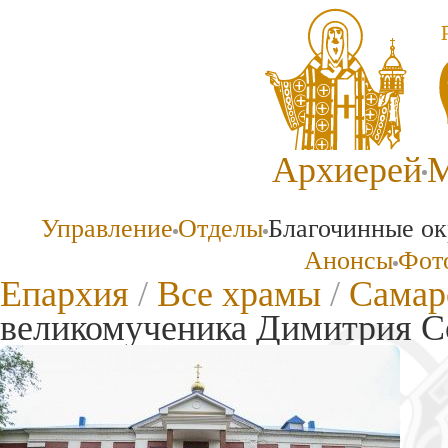
Архиерей
М
Управление
Отделы
Благочинные ок
Анонсы
Фото
Епархия
/
Все храмы
/
Самар
великомученика Димитрия С