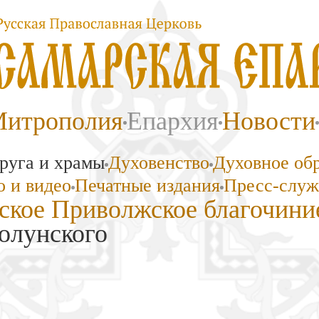
итрополия
Епархия
Новости
руга и храмы
Духовенство
Духовное об
 и видео
Печатные издания
Пресс-служ
ское Приволжское благочини
олунского