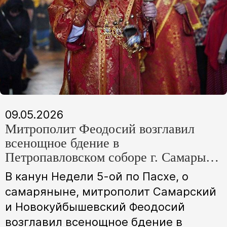
09.05.2026
Митрополит Феодосий возглавил
всенощное бдение в
Петропавловском соборе г. Самары в
канун Недели 5-ой по Пасхе, о
В канун Недели 5-ой по Пасхе, о
самаряныне
самаряныне, митрополит Самарский
и Новокуйбышевский Феодосий
возглавил всенощное бдение в