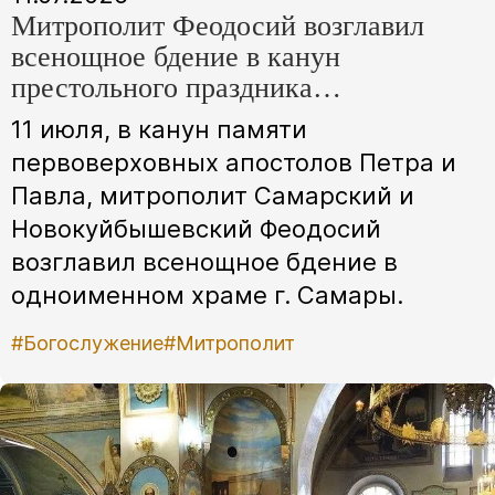
Митрополит Феодосий возглавил
всенощное бдение в канун
престольного праздника
Петропавловского храма г. Самары
11 июля, в канун памяти
первоверховных апостолов Петра и
Павла, митрополит Самарский и
Новокуйбышевский Феодосий
возглавил всенощное бдение в
одноименном храме г. Самары.
#Богослужение
#Митрополит