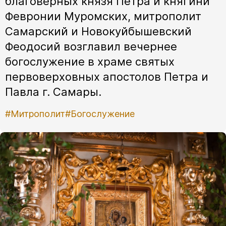
благоверных князя Петра и княгини
Февронии Муромских, митрополит
Самарский и Новокуйбышевский
Феодосий возглавил вечернее
богослужение в храме святых
первоверховных апостолов Петра и
Павла г. Самары.
#Митрополит
#Богослужение