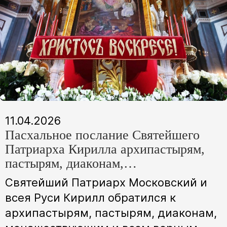
11.04.2026
Пасхальное послание Святейшего
Патриарха Кирилла архипастырям,
пастырям, диаконам,
монашествующим и всем верным
Святейший Патриарх Московский и
чадам Русской Православной Церкви
всея Руси Кирилл обратился к
архипастырям, пастырям, диаконам,