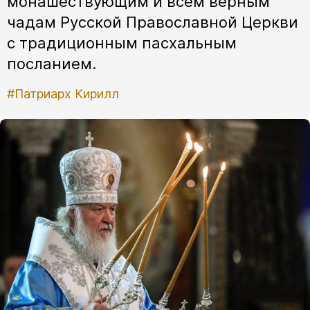
монашествующим и всем верным
чадам Русской Православной Церкви
с традиционным пасхальным
посланием.
#Патриарх Кирилл