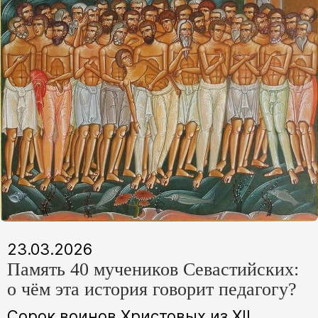
23.03.2026
Память 40 мучеников Севастийских:
о чëм эта история говорит педагогу?
Сорок воинов Христовых из XII