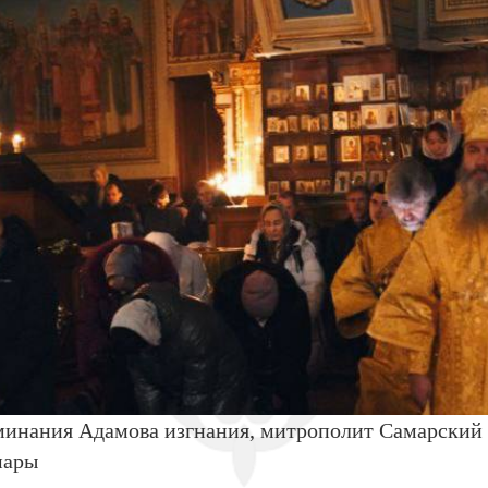
оминания Адамова изгнания, митрополит Самарский
мары