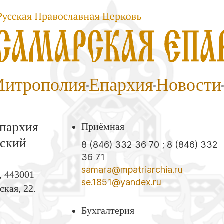
итрополия
Епархия
Новости
Епархия
Приёмная
вский
8 (846) 332 36 70
;
8 (846) 332
36 71
samara@mpatriarchia.ru
, 443001
se.1851@yandex.ru
ская, 22.
Бухгалтерия