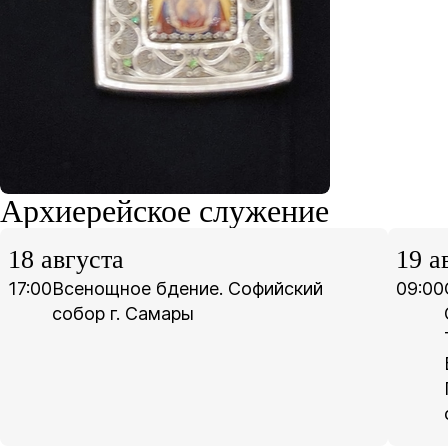
Архиерейское служение
18 августа
19 а
17:00
Всенощное бдение. Софийский
09:00
собор г. Самары