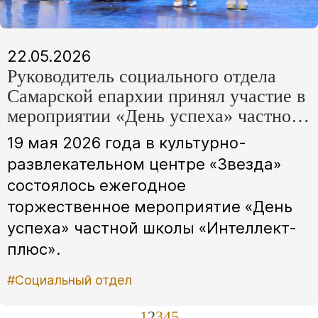
22.05.2026
Руководитель социального отдела
Самарской епархии принял участие в
мероприятии «День успеха» частной
школы «Интеллект-плюс»
19 мая 2026 года в культурно-
развлекательном центре «Звезда»
состоялось ежегодное
торжественное мероприятие «День
успеха» частной школы «Интеллект-
плюс».
#Социальный отдел
1
2
3
4
5