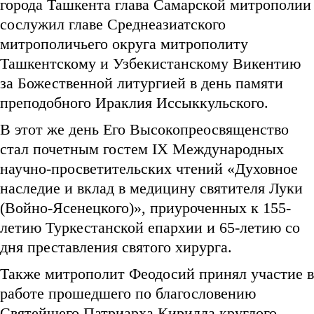
города Ташкента глава Самарской митрополии
сослужил главе Среднеазиатского
митрополичьего округа митрополиту
Ташкентскому и Узбекистанскому Викентию
за Божественной литургией в день памяти
преподобного Ираклия Иссыккульского.
В этот же день Его Высокопреосвященство
стал почетным гостем IX Международных
научно-просветительских чтений «Духовное
наследие и вклад в медицину святителя Луки
(Войно-Ясенецкого)», приуроченных к 155-
летию Туркестанской епархии и 65-летию со
дня преставления святого хирурга.
Также митрополит Феодосий принял участие в
работе прошедшего по благословению
Святейшего Патриарха Кирилла круглого