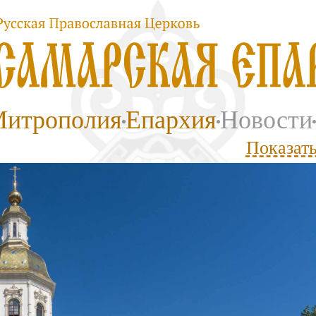
итрополия
Епархия
Новости
Показать