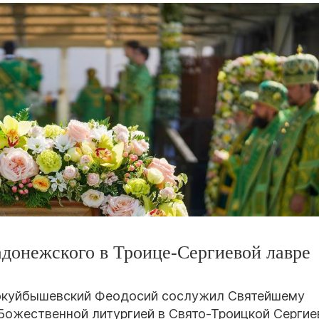
адонежского в Троице-Сергиевой лавре
вокуйбышевский Феодосий сослужил Святейшему
Божественной литургией в Свято-Троицкой Сергие