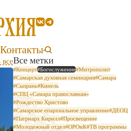
Контакты
Все метки
 все
#Концерт
#Богослужение
#Митрополит
#Самарская духовная семинария
#Самара
#Сызрань
#Кинель
#СПЦ «Самара православная»
#Рождество Христово
#Самарское епархиальное управление
#ДЕОЦ
#Патриарх Кирилл
#Просвещение
#Молодежный отдел
#ОРОиК
#ТВ программы