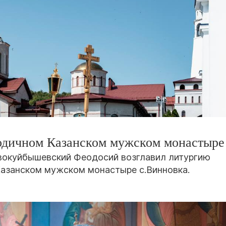
родичном Казанском мужском монастыре
овокуйбышевский Феодосий возглавил литургию
Казанском мужском монастыре с.Винновка.