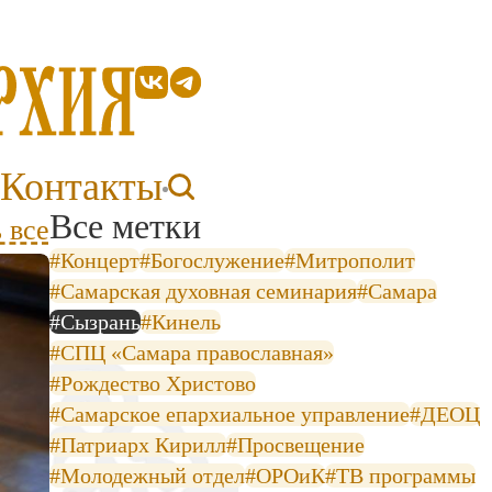
Контакты
Все метки
 все
#Концерт
#Богослужение
#Митрополит
#Самарская духовная семинария
#Самара
#Сызрань
#Кинель
#СПЦ «Самара православная»
#Рождество Христово
#Самарское епархиальное управление
#ДЕОЦ
#Патриарх Кирилл
#Просвещение
#Молодежный отдел
#ОРОиК
#ТВ программы