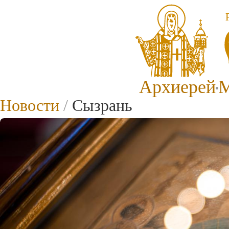
Архиерей
М
Новости
/
Сызрань