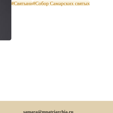
#Святыни
#Собор Самарских святых
samara@mpatriarchia.ru