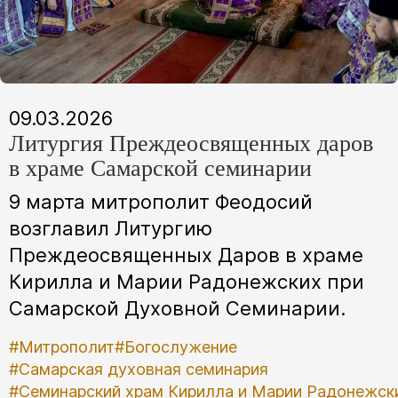
09.03.2026
Литургия Преждеосвященных даров
в храме Самарской семинарии
9 марта митрополит Феодосий
возглавил Литургию
Преждеосвященных Даров в храме
Кирилла и Марии Радонежских при
Самарской Духовной Семинарии.
#Митрополит
#Богослужение
#Самарская духовная семинария
#Семинарский храм Кирилла и Марии Радонежск