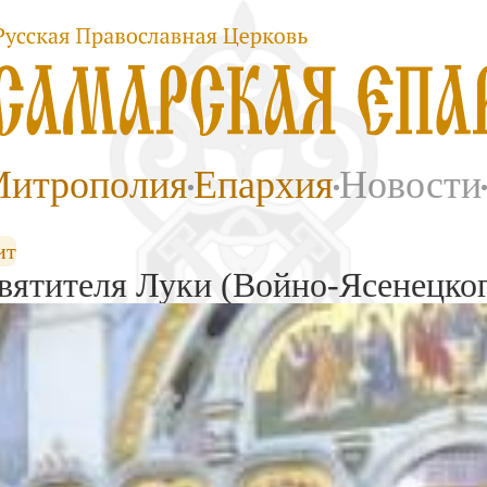
итрополия
Епархия
Новости
ит
святителя Луки (Войно-Ясенецко