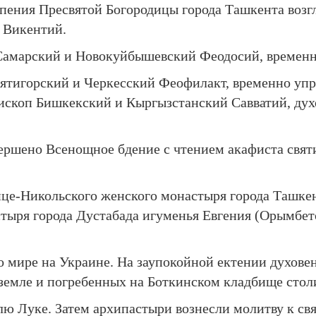
ения Пресвятой Богородицы города Ташкента возгл
 Викентий.
Самарский и Новокуйбышевский Феодосий, времен
Пятигорский и Черкесский Феофилакт, временно у
ископ Бишкекский и Кыргызстанский Савватий, дух
вершено Всенощное бдение с чтением акафиста св
це-Никольского женского монастыря города Ташкен
тыря города Дустабада игуменья Евгения (Орымбето
о мире на Украине. На заупокойной ектении духове
земле и погребенных на Боткинском кладбище стол
ю Луке. Затем архипастыри вознесли молитву к св