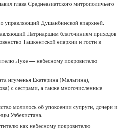
авил глава Среднеазиатского митрополичьего
но управляющий Душанбинской епархией.
правляющий Патриаршим благочинием приходов
овенство Ташкентской епархии и гости в
ятителю Луке — небесному покровителю
та игуменья Екатерина (Мальгина),
ва) с сестрами, а также многочисленные
нство молилось об упокоении супруги, дочери и
ицы Узбекистана.
ятителю как небесному покровителю